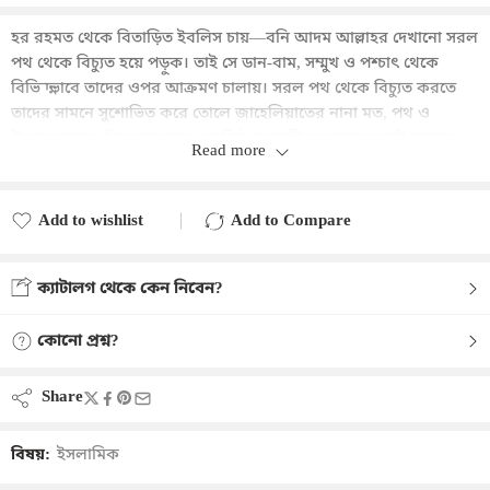
হর রহমত থেকে বিতাড়িত ইবলিস চায়—বনি আদম আল্লাহর দেখানো সরল
পথ থেকে বিচ্যুত হয়ে পড়ুক। তাই সে ডান-বাম, সম্মুখ ও পশ্চাৎ থেকে
বিভিন্নভাবে তাদের ওপর আক্রমণ চালায়। সরল পথ থেকে বিচ্যুত করতে
তাদের সামনে সুশোভিত করে তোলে জাহেলিয়াতের নানা মত, পথ ও
উপকরণসমূহ। কিন্তু আল্লাহর একনিষ্ঠ অনুসারীগণ ভালো করেই জানেন,
Read more
জাহেলিয়াতমাত্রই অজ্ঞতার নিরালোক অন্ধকার। আদমের অন্তরকে
জুলুমাত আর গোমরাহিতে বিষিয়ে দিতে শয়তান কখনো ইসলামের মৌলিক
বিষয়গুলোতে জাহেলিয়াতের মিশ্রণ ঘটায়, কখনো-বা আগ্রাসন চালায়
Add to wishlist
Add to Compare
মানবজীবনের প্রতিটি পদে ও পরতে। শয়তানের প্রধান হাতিয়ার এই দুই
Added to wishlist
Added to Compare
ধরনের জাহেলিয়াতকে মূলোৎপাটন করে ওহির আলোয় আলোকিত মানুষ
ক্যাটালগ থেকে কেন নিবেন?
ও সমাজ বিনির্মাণের এক ক্ষুদ্র প্রচেষ্টার নাম আধুনিক জাহেলিয়াত।
কোনো প্রশ্ন?
Share
বিষয়:
ইসলামিক