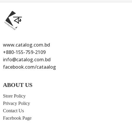
www.catalog.com.bd
+880-155-759-2109
info@catalog.com.bd
facebook.com/cataalog
ABOUT US
Store Policy
্ষা
শব্দে শব্দে সহজ কোরআন
জবাব
আয়িশা (রা.)
Privacy Policy
ন
150
৳
মুফতি তারেকুজ্জামান
ড. ইয়াসির ক্বাদি
Contact Us
300
৳
75
৳
Facebook Page