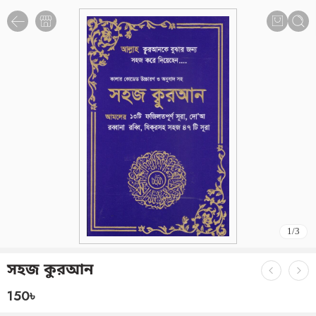
1
/
3
সহজ কুরআন
150
৳