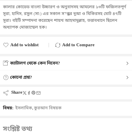
কালার কোডেড বাংলা উচ্চারণ ও অনুবাদসহ আমলের ১৩টি ফজিলতপূর্ণ
সূরা, হাদিস, রসুল (সা:) এর সকাল সন্ধ্যার দুআ ও যিকিরসহ মোট ৪৭টি
সূরা। বইটি সম্পাদনা করেছেন শায়খ আহমাদুল্লাহ, তত্তাবধানে ছিলেন
অধ্যাপক মোজাম্মেল হক।
Add to wishlist
Add to Compare
Added to wishlist
Added to Compare
ক্যাটালগ থেকে কেন নিবেন?
কোনো প্রশ্ন?
Share
বিষয়:
ইসলামিক
,
কুরআন বিষয়ক
সংশ্লিষ্ট তথ্য