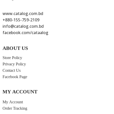
www.catalog.com.bd
+880-155-759-2109
info@catalog.com.bd
facebook.com/cataalog
ABOUT US
Store Policy
নবিদের দাওয়াতি পদ্ধতি
পরিচিতিমূলক কুরআন শিক্ষা ও শব্দে শব্দে সহজ কোরআন ২টি বইয়ের বান্ডল প্যাক
দ্য স্পিরিট অফ ইসলাম
প্যারাডক্সিক্যাল সাজিদ
Privacy Policy
450
৳
স্যার সৈয়দ আমীর আলী
আরিফ আজাদ
310
৳
200
৳
350
৳
Contact Us
Facebook Page
MY ACCOUNT
My Account
Order Tracking