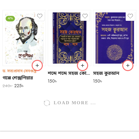
-6%
ড. সত্যপ্রসাদ সেনগুপ্ত
শব্দে শব্দে সহজ কোরআন
সহজ কুরআন
গল্পে শেক্সপিয়ার
150
৳
150
৳
225
৳
240
৳
LOAD MORE ...