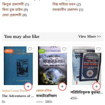
ঝিনুক প্রকাশনী
(1)
বিশ্ব সাহিত্য ভবন
(2)
মিনা বুক হাউস
(0)
সমকালীন প্রকাশন
(1)
সেবা প্রকাশনী
(0)
You may also like
View More >>
Sold Out
eBook
-5%
Arthur Conan Doyle
জেমস রলিন্স
পরিচিতিমূলক কুরআন শিক্ষা ও শব্দে শব্দে সহজ কোরআন ২টি বইয়ের বান্ডল প্যাক
The Adventures of Sherlock Holmes
সাবটেরেনিয়ান
450
৳
0
৳
380
৳
400
৳