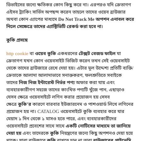
ডিভাইসের জন্যে ক্ষতিকর কোন কিছু করে না। এরপরও যদি ক্রেতাগণ
এইসব ট্র্যাকিং সার্ভিস অপছন্দ করেন তাহলে তাদের ওয়েব ব্রাউজার
অথবা কোন এ্যাপের মাধ্যমে
Do Not Track Me অপশন এনাবল করে
নিলে সেক্ষেত্রে তাদের এ্যাক্টিভিটি রেকর্ড করা হবে না
।
কুকি প্রসঙ্গে
http cookie
বা
ওয়েব কুকি
একধরনের
টেক্সট বেজড ফাইল
যা
ক্রেতাগণ যখন কোন ওয়েবসাইট ভিজিট করেন তখন সেই ওয়েবসাইট
থেকে তাদের ব্রাউজারে রেখে দেয়া হয়। এটার মূল উদ্দেশ্য প্রতিটি ব্যক্তি/
ক্রেতাকে আলাদা আলাদাভাবে সনাক্তকরণ, ফলশ্রুতিতে সবাইকে
তাদের
নিজ নিজ ইন্টারেস্ট নির্ভর পণ্য
অফার করা যায় এবং
ব্যবহারকারীগণ সহজে তাদের কাংখিত পণ্যটি খুঁজে পান, এছাড়াও
যেসব ক্ষেত্রে ওয়েবসাইটে লগিন করার প্রয়োজন হয় সেসব
ক্ষেত্রে
কুকি’র
কারণে বারবার ইউজারনেম ও পাশওয়ার্ড লিখে লগিনের
প্রয়োজন হয় না। CATALOG ওয়েবসাইটে কুকি ব্যবহার করে যার
মেয়াদ ১ দিন থেকে ১ মাসও হতে পারে, এবং ব্যবহারকারীদের
ওয়েবসাইটে প্রবেশের সাথে সাথে
একটি নোটিসের মাধ্যমে তা জানিয়ে
দেয়া হয়
এবং তাদেরকে
কুকি
নিয়ন্ত্রণের জন্যে কিছু অপশনও দেয়া হয়ে
থাকে। যারা ব্রাউজারে
কুকি
রাখতে চান না তারা
ব্রাউজারের প্রাইভেসি