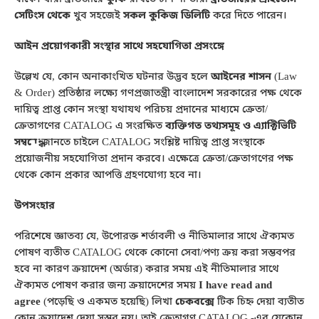
সেটিংস থেকে
খুব সহজেই
সকল কুকিজ ডিলিটি
করে দিতে পারেন।
আইন প্রয়োগকারী সংস্থার সাথে সহযোগিতা প্রসংঙ্গে
উল্লেখ যে, কোন অনাকাংখিত ঘটনার উদ্ভব হলে
আইনের শাসন
(Law
& Order) প্রতিষ্ঠার লক্ষ্যে গণপ্রজাতন্ত্রী বাংলাদেশ সরকারের পক্ষ থেকে
দায়িত্ব প্রাপ্ত কোন সংস্থা যথাযথ পরিচয় প্রদানের মাধ্যমে ক্রেতা/
ক্রেতাগণের CATALOG এ সংরক্ষিত
ব্যক্তিগত তথ্যসমূহ ও এ্যাক্টিভিটি
সম্বন্ধে
জানতে চাইলে CATALOG সংশ্লিষ্ট দায়িত্ব প্রাপ্ত সংস্থাকে
প্রয়োজনীয় সহযোগিতা প্রদান করবে। এক্ষেত্রে ক্রেতা/ক্রেতাগণের পক্ষ
থেকে কোন প্রকার আপত্তি গ্রহণযোগ্য হবে না।
উপসংহার
পরিশেষে জ্ঞাতব্য যে, উপোরক্ত শর্তাবলী ও নীতিমালার সাথে ঐক্যমত
পোষণ ব্যতীত CATALOG থেকে কোনো সেবা/পণ্য ক্রয় করা সম্ভবপর
হবে না কারণ ক্রয়াদেশ (অর্ডার) করার সময় এই নীতিমালার সাথে
ঐক্যমত পোষণ করার জন্য ক্রয়াদেশের সময়
I have read and
agree
(পড়েছি ও একমত হয়েছি) লিখা
চেকবক্সে
টিক চিহ্ন দেয়া ব্যতীত
কোন ক্রয়াদেশ দেয়া সম্ভব নয়। তাই ক্রেতাগণ CATALOG -এর যেকোন