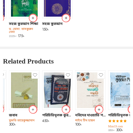
ঈদগম, ইক্বলাব এর মতো গুরুত্বপূর্ণ তাজবীদগুলো আদায় করে পড়তে
পারবেন ইন-শা-আল্লাহ।
Related Products