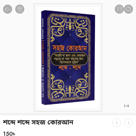
1
/
4
শব্দে শব্দে সহজ কোরআন
150
৳