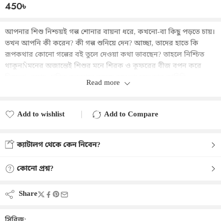
450
৳
আপনার শিশু নিশ্চয়ই গল্প শোনার বায়না ধরে, কখনো-বা কিছু পড়তে চায়।
তখন আপনি কী করেন? কী গল্প শুনিয়ে দেন? আচ্ছা, তাদের হাতে কি
রূপকথার কোনো গল্পের বই তুলে দেওয়া কথা ভাবছেন? তাহলে নিশ্চিত
থাকুনÑমনের অজান্তেই শিশুর মনে শিরক ও কুফরের বীজ বপন করে
দিচ্ছেন! অথচ, পবিত্র কুরআনে রয়েছে অসংখ্য চমৎকার কাহিনি,
Read more
ভ্রমণবৃত্তান্ত, সেরা ব্যক্তিদের জীবনী, মন্দ লোকদের করুণ ইতিহাস, বহু
শিক্ষামূলক ঘটনা, জীবনকে সঠিক পথে পরিচালনা করার দিকনির্দেশনা,
দুআ ও প্রার্থনা। এ সবই আমাদের আলোর পথ দেখিয়ে দিতে পারে।
Add to wishlist
Add to Compare
কুরআনুল কারিমের অনুপম কাহিনিগুলো পড়ে আমাদের শিশুরা তাদের
Added to wishlist
Added to Compare
জীবনের দিশা খুঁজে পাবে। শিশুমনে বিশ্বাসের পরশ বুলিয়ে দিতেই ‘গল্পে
ক্যাটালগ থেকে কেন নিবেন?
গল্পে আল কুরআন’ সিরিজ।
কোনো প্রশ্ন?
Share
সিরিজ: