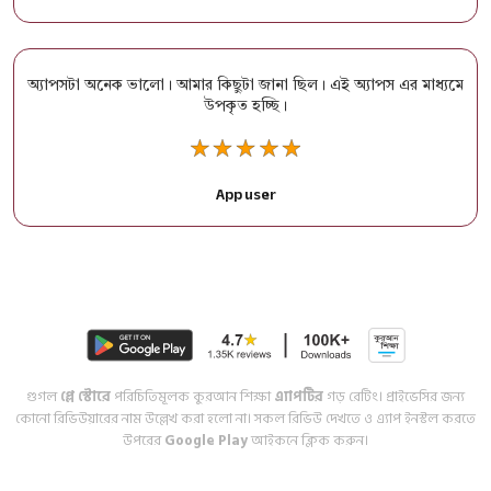
অ্যাপসটা অনেক ভালো। আমার কিছুটা জানা ছিল। এই অ্যাপস এর মাধ্যমে
উপকৃত হচ্ছি।
App user
গুগল
প্লে স্টোরে
পরিচিতিমূলক কুরআন শিক্ষা
এ্যাপটির
গড় রেটিং। প্রাইভেসির জন্য
কোনো রিভিউয়ারের নাম উল্লেখ করা হলো না। সকল রিভিউ দেখতে ও এ্যাপ ইনস্টল করতে
উপরের
Google Play
আইকনে ক্লিক করুন।