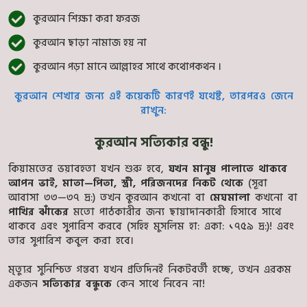
কুরআন শিক্ষা করা ফরজ
কুরআন ছাড়া নামাজ হয় না
কুরআন পড়া মানে আল্লাহর সাথে কথোপকথন ।
কুরআন শেখার জন্য এই কয়েকটি কারণই যথেষ্ট, তারপরও জেনে
রাখুন:
কুরআন সত্যিকার বন্ধু!
কিয়ামতের ভয়াবহতা যখন শুরু হবে,
যখন মানুষ পালাতে থাকবে
আপন ভাই, মাতা—পিতা, স্ত্রী, পরিজনদের নিকট থেকে
(সূরা
আবাসা ৩৩—৩৭ দ্র:) তখন কুরআন কখনো বা
মেঘমালা
কখনো বা
পাখির ঝাঁকের
মতো পাঠকারীর জন্য ছায়াদানকারী হিসাবে সাথে
থাকবে এবং সুপারিশ করবে (সহিহ মুসলিম হা: একা: ১৭৫৯ দ্র:)! এবং
তার সুপারিশ কবুল করা হবে।
মৃত্যুর সুনিশ্চিত গন্তব্য যখন প্রতিদিনই নিকটবর্তী হচ্ছে, তখন এরকম
একজন
সত্যিকার বন্ধুকে
কেন সাথে নিবেন না!